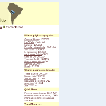
io
Contactarnos
Ultimas páginas agregadas
Canaval Oruro
- 18/03/06
La Ch'alla
- 10/01/06
La K'oa
- 10/01/06
Entrada Universitaria
- 10/01/06
San Juan
- 10/01/06
El tabagismo
-10/01/05
tradiciones Bolivia
-09/01
Libro de Oro
-29/11/04
Trabajo infantil
- 22/11/04
Proporciones Mundo
-20/11
Namibia
-15/10/04
Brasil
-10/10/04
Ultimas páginas modificadas
Todos Santos
-20/11/05
Manu's Job
-20/02/05
Vince's Job
-15/11/05
Desarrollo Sostenible
-2/12
Argentina
-10/10/04
AVE
-25/04/04
Quick News
Empecé con mi nueva ONG
AVE
(AudioVisuales Educativos)... Mas
informacion dentro de algunas
semanas...
VincetManu es...