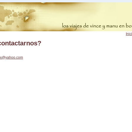
Inic
ontactarnos?
ux@yahoo.com