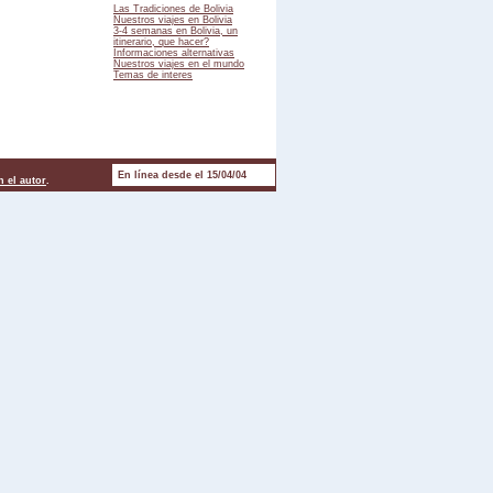
Las Tradiciones de Bolivia
Nuestros viajes en Bolivia
3-4 semanas en Bolivia, un
itinerario, que hacer?
Informaciones alternativas
Nuestros viajes en el mundo
Temas de interes
En línea desde el 15/04/04
 el autor
.