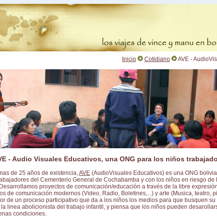
Inicio
Cotidiano
AVE - AudioVis
VE - Audio Visuales Educativos, una ONG para los niños trabajad
as de 25 años de existencia,
AVE
(AudioVisuales Educativos) es una ONG bolivia
trabajadores del Cementerio General de Cochabamba y con los niños en riesgo de l
Desarrollamos proyectos de comunicación/educación a través de la libre expresión
s de comunicación modernos (Video, Radio, Boletines,...) y arte (Musica, teatro, pintu
dor de un proceso participativo que da a los niños los medios para que busquen su
la linea abolicionista del trabajo infantil, y piensa que los niños pueden desarollar
enas condiciones.