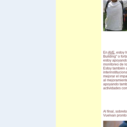
En
AVE
, estoy 
Building" o for
estoy apoyandol
monitoreo de l
Estoy también 
interinstitucion
mejorar el impa
al mejoramiento
apoyando tambi
actividades con
Al final, sobre
Vuelvan pronto