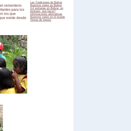
Las Tradiciones de Bolivia
del cementerio
Nuestros viajes en Bolivia
3-4 semanas en Bolivia, un
rtantes para los
itinerario, que hacer?
en los que
Informaciones alternativas
Nuestros viajes en el mundo
que existe desde
Temas de interes