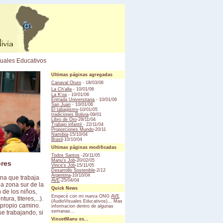
uales Educativos
Ultimas páginas agregadas
Canaval Oruro
- 18/03/06
La Ch'alla
- 10/01/06
La K'oa
- 10/01/06
Entrada Universitaria
- 10/01/06
San Juan
- 10/01/06
El tabagismo
-10/01/05
tradiciones Bolivia
-09/01
Libro de Oro
-29/11/04
Trabajo infantil
- 22/11/04
Proporciones Mundo
-20/11
Namibia
-15/10/04
Brasil
-10/10/04
Ultimas páginas modificadas
Todos Santos
-20/11/05
Manu's Job
-20/02/05
ores
Vince's Job
-15/11/05
Desarrollo Sostenible
-2/12
Argentina
-10/10/04
na que trabaja
AVE
-25/04/04
a zona sur de la
Quick News
 de los niños,
Empecé con mi nueva ONG
AVE
ra, titeres,...).
(AudioVisuales Educativos)... Mas
 propio camino.
informacion dentro de algunas
semanas...
se trabajando, si
VincetManu es...