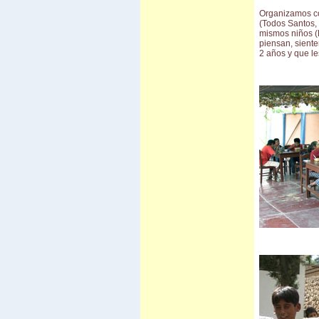
Camino al Chapare
Organizamos co
Cliza
(Todos Santos, 
Rurrenabaque
mismos niños (D
Isla del Sol II
piensan, sient
Sorata
2 años y que les
Salar d'Uyuni
Sud Lipez
Tupiza
Sucre - Potosi
3 semanas en Bolivia
Villa Tunari
Chapare
Vila Vila
Carnaval de Cochabamba
Carnaval de Santa Cruz
Isla del Sol
Valle de la luna