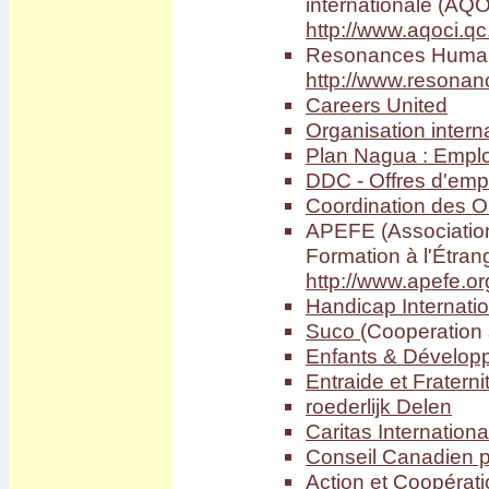
internationale (AQ
http://www.aqoci.
Resonances Humanit
http://www.resonan
Careers United
Organisation intern
Plan Nagua : Emplo
DDC - Offres d'emp
Coordination des 
APEFE (Association 
Formation à l'Étran
http://www.apefe.or
Handicap Internatio
Suco
(Cooperation 
Enfants & Dévelop
Entraide et Fraterni
roederlijk Delen
Caritas Internationa
Conseil Canadien p
Action et Coopérat