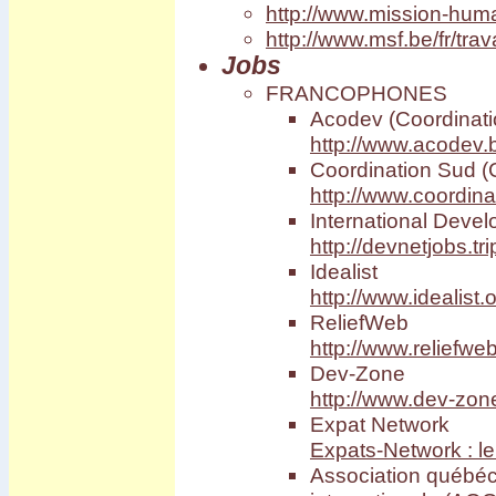
http://www.mission-hum
http://www.msf.be/fr/trav
Jobs
FRANCOPHONES
Acodev (Coordinat
http://www.acodev
Coordination Sud (
http://www.coordin
International Deve
http://devnetjobs.t
Idealist
http://www.idealist.
ReliefWeb
http://www.reliefwe
Dev-Zone
http://www.dev-zon
Expat Network
Expats-Network : le 
Association québéc