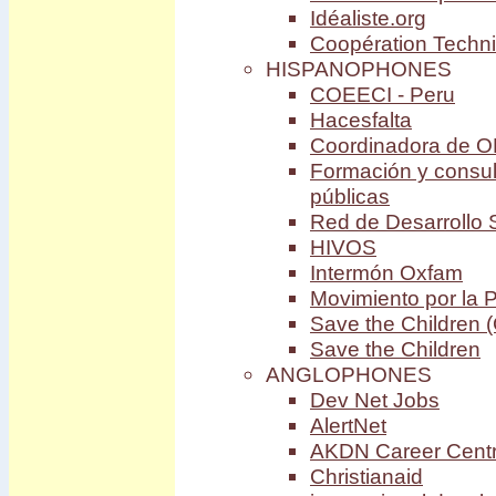
Idéaliste.org
Coopération Techn
HISPANOPHONES
COEECI - Peru
Hacesfalta
Coordinadora de O
Formación y consul
públicas
Red de Desarrollo
HIVOS
Intermón Oxfam
Movimiento por la 
Save the Children 
Save the Children
ANGLOPHONES
Dev Net Jobs
AlertNet
AKDN Career Cent
Christianaid