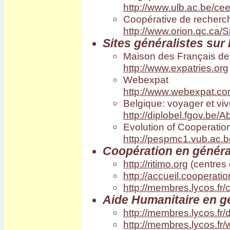
http://www.ulb.ac.be/c
Coopérative de recherche
http://www.orion.qc.ca/S
Sites généralistes sur l
Maison des Français de 
http://www.expatries.org
Webexpat
http://www.webexpat.c
Belgique: voyager et vivr
http://diplobel.fgov.be/
Evolution of Cooperatio
http://pespmc1.vub.ac
Coopération en généra
http://ritimo.org
(centres 
http://accueil.cooperatio
http://membres.lycos.fr/
Aide Humanitaire en g
http://membres.lycos.fr
http://membres.lycos.fr