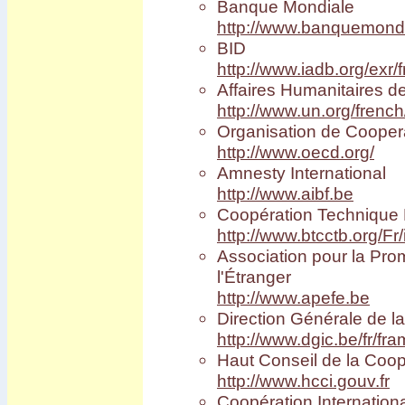
Banque Mondiale
Carnaval d'Oruro
Potosi
http://www.banquemondi
March� de Tarabuco
BID
Cochabamba - Sucre
Chapare
http://www.iadb.org/exr/
Sivingani
Affaires Humanitaires d
Sehuencas
Vacas
http://www.un.org/french
Missions de Chiquitos
Organisation de Coope
Pasorapa
Corani
http://www.oecd.org/
Japo
Amnesty International
Toro Toro
Tiwanaku
http://www.aibf.be
El Campo
Vila Vila II
Coopération Technique
Incachaca
http://www.btcctb.org/Fr
Camino del Inca del Choro
Camino al Chapare
Association pour la Prom
Cliza
l'Étranger
Rurrenabaque
Isla del Sol II
http://www.apefe.be
Sorata
Direction Générale de la
Salar d'Uyuni
Sud Lipez
http://www.dgic.be/fr/f
Tupiza
Haut Conseil de la Coop
Sucre - Potosi
3 semaines en Bolivie
http://www.hcci.gouv.fr
Villa Tunari
Coopération Internationa
Chapare