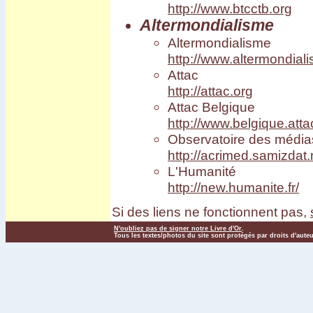
http://www.btcctb.org
Altermondialisme
Altermondialisme
http://www.altermondiali
Attac
http://attac.org
Attac Belgique
http://www.belgique.atta
Observatoire des média
http://acrimed.samizdat.
L'Humanité
http://new.humanite.fr/
Si des liens ne fonctionnent pas,
N'oubliez pas de signer notre Livre d'Or
.
Tous les textes/photos du site sont protégés par droits d'aute