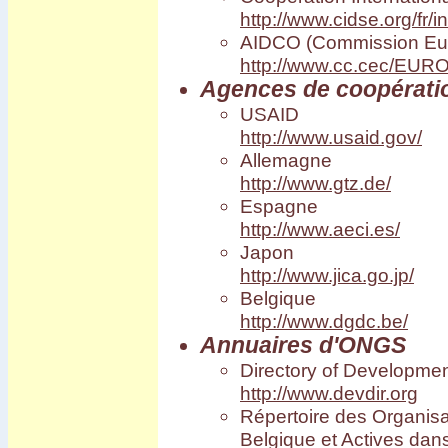
Vila Vila
http://www.cidse.org/fr/i
Carnaval de Cochabamba
AIDCO (Commission Eu
Carnaval de Santa Cruz
Isla del Sol I
http://www.cc.cec/EUR
Valle de la luna
Agences de coopératio
USAID
http://www.usaid.gov/
Allemagne
http://www.gtz.de/
Espagne
http://www.aeci.es/
Japon
http://www.jica.go.jp/
Belgique
http://www.dgdc.be/
Annuaires d'ONGS
Directory of Developmen
http://www.devdir.org
Répertoire des Organi
Belgique et Actives da