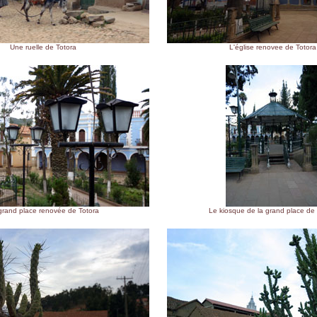
Une ruelle de Totora
L'église renovee de Totora
grand place renovée de Totora
Le kiosque de la grand place de 