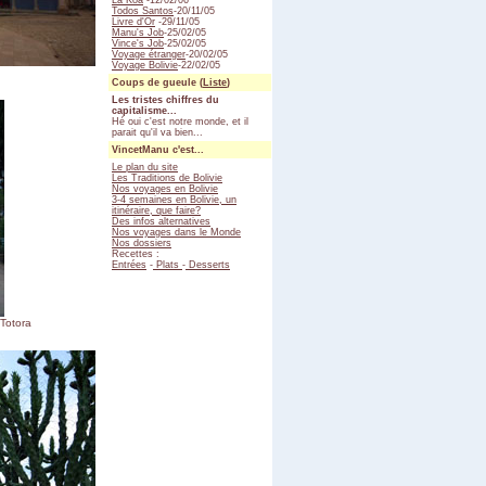
La Koa
-12/02/06
Todos Santos
-20/11/05
Livre d'Or
-29/11/05
Manu's Job
-25/02/05
Vince's Job
-25/02/05
Voyage étranger
-20/02/05
Voyage Bolivie
-22/02/05
Coups de gueule (
Liste
)
Les tristes chiffres du
capitalisme...
Hé oui c'est notre monde, et il
parait qu'il va bien...
VincetManu c'est...
Le plan du site
Les Traditions de Bolivie
Nos voyages en Bolivie
3-4 semaines en Bolivie, un
itinéraire, que faire?
Des infos alternatives
Nos voyages dans le Monde
Nos dossiers
Recettes :
Entrées
-
Plats
-
Desserts
Totora