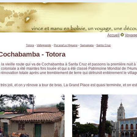
Accueil
Voyage
Totora
-
Vallegrande
-
Pucara/La Higuera
-
Samaipata
-
Santa Cruz
- Cochabamba - Totora
a vieille route qui va de Cochabamba à Santa Cruz et passons la première nuit à T
e coloniale a été maintes fois louée et qui a été classé Patrimoine Mondial de l'Human
rénovation totale après une tremblement de terre qui détruisit entièrement le villag
s très joli, et on y rénove a tour de bras. La Grand Place est quasi terminée, et on es