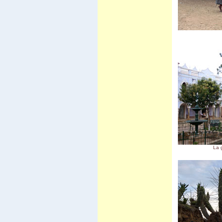
Carnaval d'Oruro
Potosi
March� de Tarabuco
Cochabamba - Sucre
Chapare
Sivingani
Sehuencas
Vacas
Missions de Chiquitos
Pasorapa
Corani
Japo
Toro Toro
Tiwanaku
El Campo
Vila Vila II
Incachaca
Camino del Inca del Choro
Camino al Chapare
Cliza
La 
Rurrenabaque
Isla del Sol II
Sorata
Salar d'Uyuni
Sud Lipez
Tupiza
Sucre - Potosi
3 semaines en Bolivie
Villa Tunari
Chapare