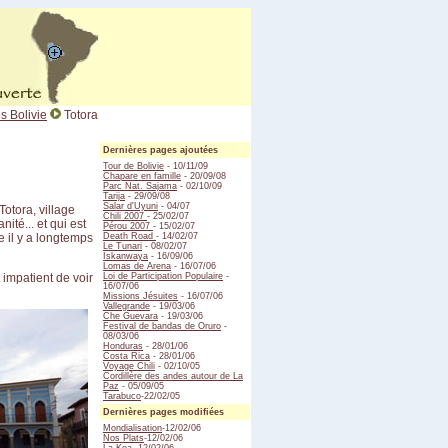
s Bolivie
Totora
Dernières pages ajoutées
Tour de Bolivie
- 10/11/09
Chapare en famille
- 20/09/08
Parc Nat. Sajama
- 02/10/09
Tarija
- 29/09/08
Salar d'Uyuni
- 04/07
otora, village
Chili 2007
- 25/02/07
ité... et qui est
Pérou 2007
- 15/02/07
e il y a longtemps
Death Road
- 14/02/07
Le Tunari
- 08/02/07
Iskanwaya
- 16/09/06
Lomas de Arena
- 16/07/06
t impatient de voir
Loi de Participation Populaire
-
16/07/06
Missions Jésuites
- 16/07/06
Vallegrande
- 19/03/06
Che Guevara
- 19/03/06
Festival de bandas de Oruro
-
08/03/06
Honduras
- 28/01/06
Costa Rica
- 28/01/06
Voyage Chili
- 02/10/05
Cordillère des andes autour de La
Paz
- 05/09/05
Tarabuco
-22/02/05
Dernières pages modifiées
Mondialisation
-12/02/06
Nos Plats
-12/02/06