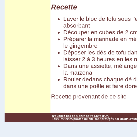
Carnaval d'Oruro
Recette
Potosi
March� de Tarabuco
Cochabamba - Sucre
Laver le bloc de tofu sous l
Chapare
absorbant
Sivingani
Sehuencas
Découper en cubes de 2 cm
Vacas
Préparer la marinade en méla
Missions de Chiquitos
Pasorapa
le gingembre
Corani
Déposer les dés de tofu dans
Japo
Toro Toro
laisser 2 à 3 heures en les
Tiwanaku
Dans une assiette, mélanger
El Campo
Vila Vila II
la maïzena
Incachaca
Rouler dedans chaque dé de 
Camino del Inca del Choro
Camino al Chapare
dans une poêle et faire dore
Cliza
Rurrenabaque
Recette provenant de
ce site
Isla del Sol II
Sorata
Salar d'Uyuni
Sud Lipez
N'oubliez pas de signer notre Livre d'Or
.
Tupiza
Tous les textes/photos du site sont protégés par droits d'aut
Sucre - Potosi
3 semaines en Bolivie
Villa Tunari
Chapare