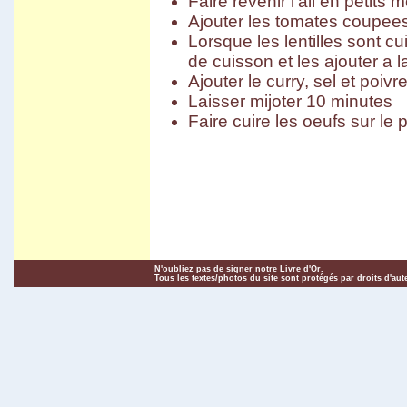
Faire revenir l'ail en petits 
Carnaval d'Oruro
Ajouter les tomates coupee
Potosi
March� de Tarabuco
Lorsque les lentilles sont c
Cochabamba - Sucre
de cuisson et les ajouter a l
Chapare
Sivingani
Ajouter le curry, sel et poivr
Sehuencas
Laisser mijoter 10 minutes
Vacas
Missions de Chiquitos
Faire cuire les oeufs sur le pl
Pasorapa
Corani
Japo
Toro Toro
Tiwanaku
El Campo
Vila Vila II
Incachaca
Camino del Inca del Choro
Camino al Chapare
Cliza
N'oubliez pas de signer notre Livre d'Or
.
Rurrenabaque
Tous les textes/photos du site sont protégés par droits d'aut
Isla del Sol II
Sorata
Salar d'Uyuni
Sud Lipez
Tupiza
Sucre - Potosi
3 semaines en Bolivie
Villa Tunari
Chapare