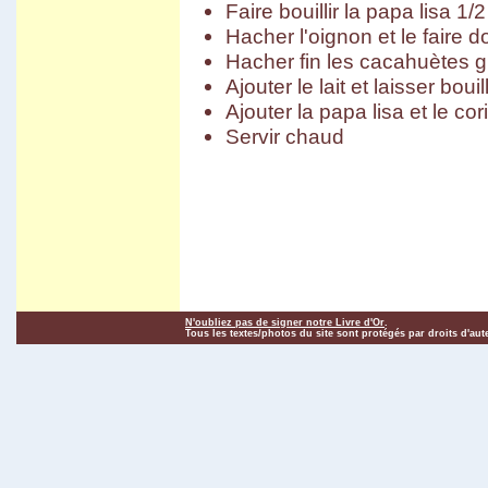
Faire bouillir la papa lisa 
Carnaval d'Oruro
Potosi
Hacher l'oignon et le faire d
March� de Tarabuco
Hacher fin les cacahuètes gr
Cochabamba - Sucre
Chapare
Ajouter le lait et laisser boui
Sivingani
Sehuencas
Ajouter la papa lisa et le c
Vacas
Servir chaud
Missions de Chiquitos
Pasorapa
Corani
Japo
Toro Toro
Tiwanaku
El Campo
Vila Vila II
Incachaca
Camino del Inca del Choro
Camino al Chapare
Cliza
N'oubliez pas de signer notre Livre d'Or
.
Rurrenabaque
Tous les textes/photos du site sont protégés par droits d'aut
Isla del Sol II
Sorata
Salar d'Uyuni
Sud Lipez
Tupiza
Sucre - Potosi
3 semaines en Bolivie
Villa Tunari
Chapare