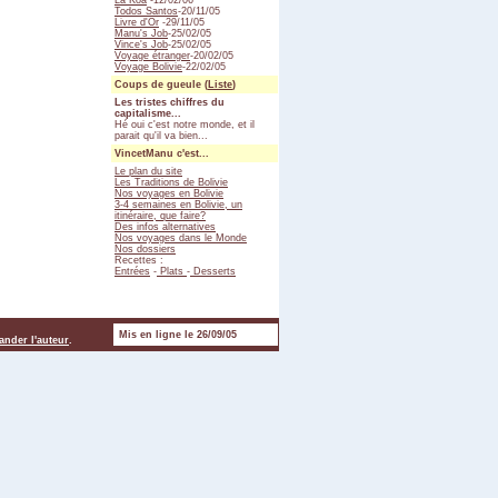
La Koa
-12/02/06
Todos Santos
-20/11/05
Livre d'Or
-29/11/05
Manu's Job
-25/02/05
Vince's Job
-25/02/05
Voyage étranger
-20/02/05
Voyage Bolivie
-22/02/05
Coups de gueule (
Liste
)
Les tristes chiffres du
capitalisme...
Hé oui c'est notre monde, et il
parait qu'il va bien...
VincetManu c'est...
Le plan du site
Les Traditions de Bolivie
Nos voyages en Bolivie
3-4 semaines en Bolivie, un
itinéraire, que faire?
Des infos alternatives
Nos voyages dans le Monde
Nos dossiers
Recettes :
Entrées
-
Plats
-
Desserts
Mis en ligne le 26/09/05
nder l'auteur
.