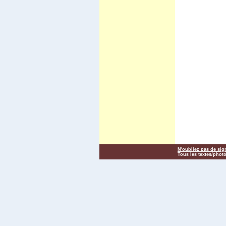
Carnaval d'Oruro
Potosi
March� de Tarabuco
Cochabamba - Sucre
Chapare
Sivingani
Sehuencas
Vacas
Missions de Chiquitos
Pasorapa
Corani
Japo
Toro Toro
Tiwanaku
El Campo
Vila Vila II
Incachaca
Camino del Inca del Choro
Camino al Chapare
Cliza
N'oubliez pas de sig
Rurrenabaque
Tous les textes/photo
Isla del Sol II
Sorata
Salar d'Uyuni
Sud Lipez
Tupiza
Sucre - Potosi
3 semaines en Bolivie
Villa Tunari
Chapare