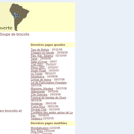
Soupe de brocolis
Dernières pages ajoutées
Tour de Bolivie
- 10/11/09
Chapare en famille
- 20/09/08
Parc Nat. Sajama
- 02/10/09
Tarija
- 29/09/08
Salar d'Uyuni
- 04/07
Chili 2007
- 25/02/07
Pérou 2007
- 15/02/07
Death Road
- 14/02/07
Le Tunari
- 08/02/07
Iskanwaya
- 16/09/06
Lomas de Arena
- 16/07/06
Loi de Participation Populaire
-
16/07/06
Missions Jésuites
- 16/07/06
Vallegrande
- 19/03/06
Che Guevara
- 19/03/06
Festival de bandas de Oruro
-
08/03/06
Honduras
- 28/01/06
Costa Rica
- 28/01/06
Voyage Chili
- 02/10/05
es brocolis et
Cordillère des andes autour de La
Paz
- 05/09/05
Tarabuco
-22/02/05
Dernières pages modifiées
Mondialisation
-12/02/06
Nos Plats
-12/02/06