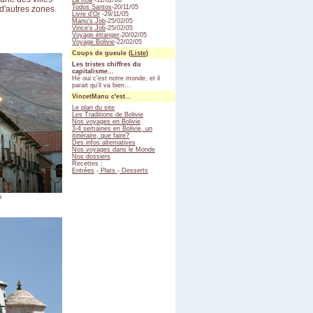
La Koa
-12/02/06
Todos Santos
-20/11/05
d'autres zones
Livre d'Or
-29/11/05
Manu's Job
-25/02/05
Vince's Job
-25/02/05
Voyage étranger
-20/02/05
Voyage Bolivie
-22/02/05
Coups de gueule (
Liste
)
Les tristes chiffres du
capitalisme...
Hé oui c'est notre monde, et il
parait qu'il va bien...
VincetManu c'est...
Le plan du site
Les Traditions de Bolivie
Nos voyages en Bolivie
3-4 semaines en Bolivie, un
itinéraire, que faire?
Des infos alternatives
Nos voyages dans le Monde
Nos dossiers
Recettes :
Entrées
-
Plats
-
Desserts
e