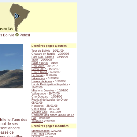
s Bolivie
Potosi
Dernières pages ajoutées
Tour de Bolivie
- 10/11/09
Chapare en famille
- 20/09/08
Parc Nat. Sajama
- 02/10/09
Tarija
- 29/09/08
Salar d'Uyuni
- 04/07
Chili 2007
- 25/02/07
Pérou 2007
- 15/02/07
Death Road
- 14/02/07
Le Tunari
- 08/02/07
Iskanwaya
- 16/09/06
Lomas de Arena
- 16/07/06
Loi de Participation Populaire
-
16/07/06
Missions Jésuites
- 16/07/06
Vallegrande
- 19/03/06
Che Guevara
- 19/03/06
Festival de bandas de Oruro
-
08/03/06
Honduras
- 28/01/06
Costa Rica
- 28/01/06
Voyage Chili
- 02/10/05
Cordillère des andes autour de La
Paz
- 05/09/05
Elle fut l'une des
Tarabuco
-22/02/05
tout de ses
Dernières pages modifiées
i sont encore
Mondialisation
-12/02/06
 passé de
Nos Plats
-12/02/06
'une des villes