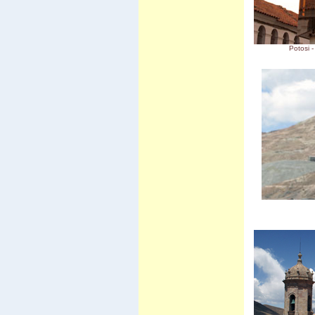
Vila Vila
Carnaval de Cochabamba
Carnaval de Santa Cruz
Isla del Sol I
Valle de la luna
Potosi -