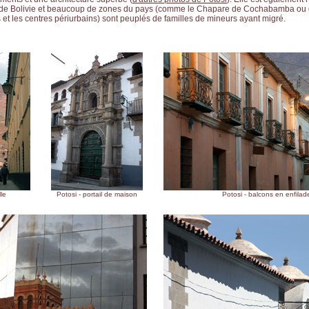
 de Bolivie et beaucoup de zones du pays (comme le Chapare de Cochabamba ou 
es et les centres périurbains) sont peuplés de familles de mineurs ayant migré.
lle
Potosi - portail de maison
Potosi - balcons en enfilad