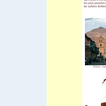
Carnaval d'Oruro
les plus pauvres
Potosi
de vallées fertil
March� de Tarabuco
Cochabamba - Sucre
Chapare
Sivingani
Sehuencas
Vacas
Missions de Chiquitos
Pasorapa
Corani
Japo
Toro Toro
Tiwanaku
El Campo
Vila Vila II
Incachaca
Camino del Inca del Choro
Camino al Chapare
Potosi - rue
Cliza
Rurrenabaque
Isla del Sol II
Sorata
Salar d'Uyuni
Sud Lipez
Tupiza
Sucre - Potosi
3 semaines en Bolivie
Villa Tunari
Chapare