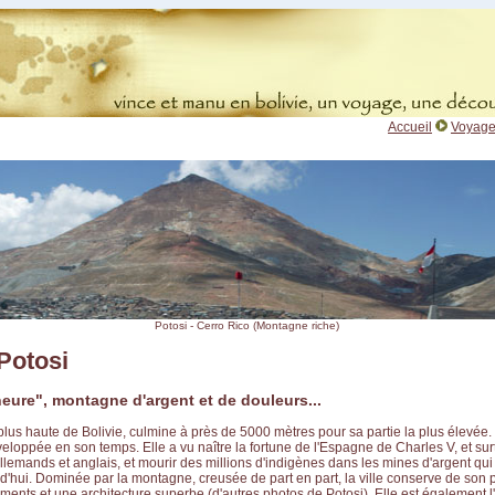
Accueil
Voyage
Potosi - Cerro Rico (Montagne riche)
 Potosi
neure", montagne d'argent et de douleurs...
a plus haute de Bolivie, culmine à près de 5000 mètres pour sa partie la plus élevée. 
éveloppée en son temps. Elle a vu naître la fortune de l'Espagne de Charles V, et sur
 allemands et anglais, et mourir des millions d'indigènes dans les mines d'argent qu
d'hui. Dominée par la montagne, creusée de part en part, la ville conserve de son
ents et une architecture superbe (
d'autres photos de Potosi
). Elle est également l