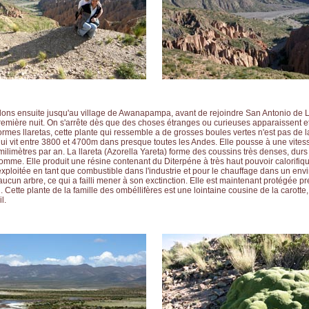
ons ensuite jusqu'au village de Awanapampa, avant de rejoindre San Antonio de 
emière nuit. On s'arrête dès que des choses étranges ou curieuses apparaissent e
rmes llaretas, cette plante qui ressemble a de grosses boules vertes n'est pas de
ui vit entre 3800 et 4700m dans presque toutes les Andes. Elle pousse à une vitesse
ilimètres par an. La llareta (Azorella Yareta) forme des coussins très denses, dur
omme. Elle produit une résine contenant du Diterpéne à très haut pouvoir calorifiqu
rexploitée en tant que combustible dans l'industrie et pour le chauffage dans un en
cun arbre, ce qui a failli mener à son exctinction. Elle est maintenant protégée p
i. Cette plante de la famille des ombéllifères est une lointaine cousine de la carotte,
l.