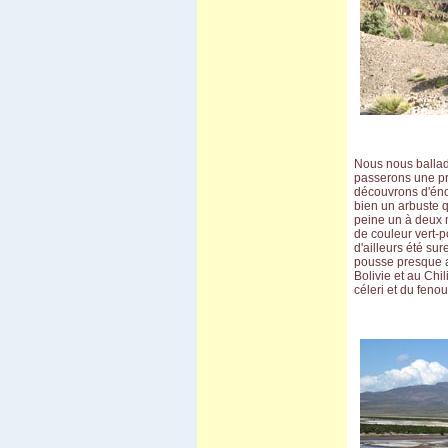
Nous nous ballad
passerons une pr
découvrons d'éno
bien un arbuste q
peine un à deux m
de couleur vert-p
d'ailleurs été su
pousse presque au
Bolivie et au Chil
céleri et du fenoui