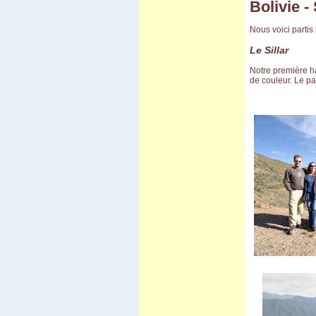
Bolivie -
Carnaval d'Oruro
Potosi
March� de Tarabuco
Nous voici partis
Cochabamba - Sucre
Chapare
Le Sillar
Sivingani
Sehuencas
Notre première ha
Vacas
de couleur. Le p
Missions de Chiquitos
Pasorapa
Corani
Japo
Toro Toro
Tiwanaku
El Campo
Vila Vila II
Incachaca
Camino del Inca del Choro
Camino al Chapare
Cliza
Rurrenabaque
Isla del Sol II
Sorata
Salar d'Uyuni
Sud Lipez
Tupiza
Sucre - Potosi
3 semaines en Bolivie
Villa Tunari
Chapare