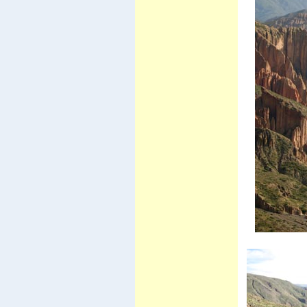
Vila Vila
Carnaval de Cochabamba
Carnaval de Santa Cruz
Isla del Sol I
Valle de la luna