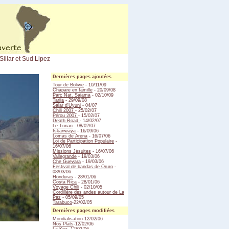
 Sillar et Sud Lipez
Dernières pages ajoutées
Tour de Bolivie
- 10/11/09
Chapare en famille
- 20/09/08
Parc Nat. Sajama
- 02/10/09
Tarija
- 29/09/08
Salar d'Uyuni
- 04/07
Chili 2007
- 25/02/07
Pérou 2007
- 15/02/07
Death Road
- 14/02/07
Le Tunari
- 08/02/07
Iskanwaya
- 16/09/06
Lomas de Arena
- 16/07/06
Loi de Participation Populaire
-
16/07/06
Missions Jésuites
- 16/07/06
Vallegrande
- 19/03/06
Che Guevara
- 19/03/06
Festival de bandas de Oruro
-
08/03/06
Honduras
- 28/01/06
Costa Rica
- 28/01/06
Voyage Chili
- 02/10/05
Cordillère des andes autour de La
Paz
- 05/09/05
Tarabuco
-22/02/05
Dernières pages modifiées
Mondialisation
-12/02/06
Nos Plats
-12/02/06