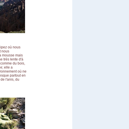
Lipez où nous
t nous
 la mousse mais
 très lente d'à
s comme du bois,
e; elle a
vironnement oú ne
resque partout en
 de l'anis, du