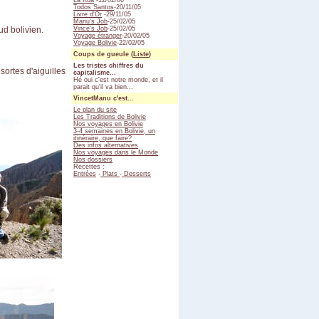
La Koa
-12/02/06
Todos Santos
-20/11/05
Livre d'Or
-29/11/05
Manu's Job
-25/02/05
ud bolivien.
Vince's Job
-25/02/05
Voyage étranger
-20/02/05
Voyage Bolivie
-22/02/05
Coups de gueule (
Liste
)
Les tristes chiffres du
sortes d'aiguilles
capitalisme...
Hé oui c'est notre monde, et il
parait qu'il va bien...
VincetManu c'est...
Le plan du site
Les Traditions de Bolivie
Nos voyages en Bolivie
3-4 semaines en Bolivie, un
itinéraire, que faire?
Des infos alternatives
Nos voyages dans le Monde
Nos dossiers
Recettes :
Entrées
-
Plats
-
Desserts