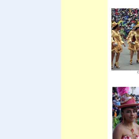
Vila Vila
Carnaval de Cochabamba
Carnaval de Santa Cruz
Isla del Sol I
Valle de la luna
C