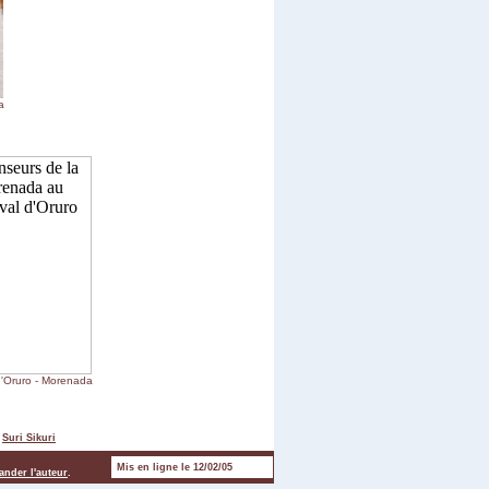
a
d'Oruro - Morenada
-
Suri Sikuri
Mis en ligne le 12/02/05
nder l'auteur
.