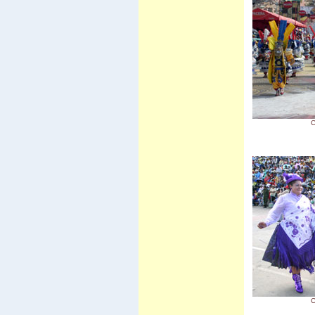
Carnaval d'Oruro
Potosi
March� de Tarabuco
Cochabamba - Sucre
Chapare
Sivingani
Sehuencas
Vacas
Missions de Chiquitos
Pasorapa
Corani
Japo
C
Toro Toro
Tiwanaku
El Campo
Vila Vila II
Incachaca
Camino del Inca del Choro
Camino al Chapare
Cliza
Rurrenabaque
Isla del Sol II
Sorata
Salar d'Uyuni
Sud Lipez
Tupiza
Sucre - Potosi
3 semaines en Bolivie
Villa Tunari
C
Chapare