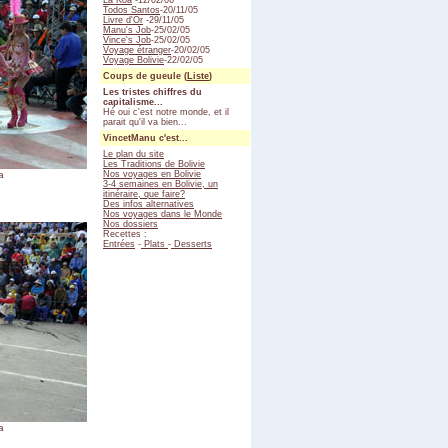
La Koa
-12/02/06
Todos Santos
-20/11/05
Livre d'Or
-29/11/05
Manu's Job
-25/02/05
Vince's Job
-25/02/05
Voyage étranger
-20/02/05
Voyage Bolivie
-22/02/05
Coups de gueule (
Liste
)
Les tristes chiffres du
capitalisme...
Hé oui c'est notre monde, et il
parait qu'il va bien...
VincetManu c'est...
Le plan du site
Les Traditions de Bolivie
a
Nos voyages en Bolivie
3-4 semaines en Bolivie, un
itinéraire, que faire?
Des infos alternatives
Nos voyages dans le Monde
Nos dossiers
Recettes :
Entrées
-
Plats
-
Desserts
a