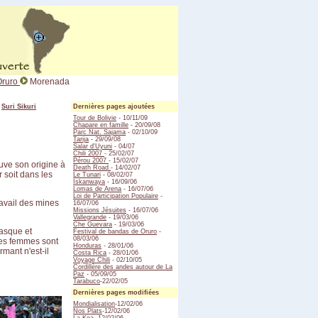
Oruro
Morenada
-
Suri Sikuri
Dernières pages ajoutées
Tour de Bolivie
- 10/11/09
Chapare en famille
- 20/09/08
Parc Nat. Sajama
- 02/10/09
Tarija
- 29/09/08
Salar d'Uyuni
- 04/07
Chili 2007
- 25/02/07
Pérou 2007
- 15/02/07
uve son origine à
Death Road
- 14/02/07
 soit dans les
Le Tunari
- 08/02/07
Iskanwaya
- 16/09/06
Lomas de Arena
- 16/07/06
Loi de Participation Populaire
-
ravail des mines
16/07/06
Missions Jésuites
- 16/07/06
Vallegrande
- 19/03/06
Che Guevara
- 19/03/06
asque et
Festival de bandas de Oruro
-
08/03/06
les femmes sont
Honduras
- 28/01/06
rmant n'est-il
Costa Rica
- 28/01/06
Voyage Chili
- 02/10/05
Cordillère des andes autour de La
Paz
- 05/09/05
Tarabuco
-22/02/05
Dernières pages modifiées
Mondialisation
-12/02/06
Nos Plats
-12/02/06