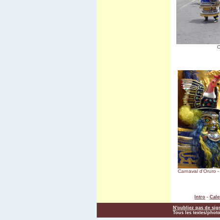
C
Carnaval d'Oruro 
Intro
-
Cale
N'oubliez pas de sig
Tous les textes/photo