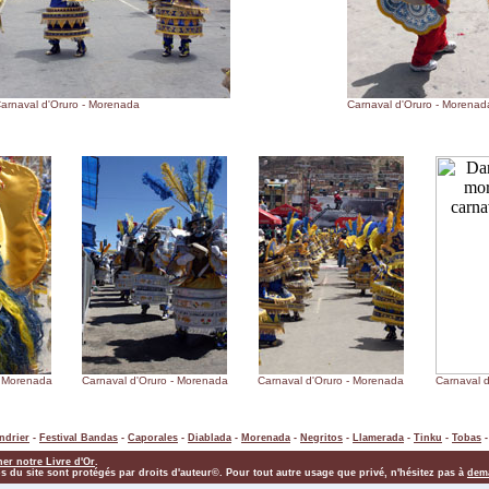
arnaval d'Oruro - Morenada
Carnaval d'Oruro - Morenad
- Morenada
Carnaval d'Oruro - Morenada
Carnaval d'Oruro - Morenada
Carnaval 
ndrier
-
Festival Bandas
-
Caporales
-
Diablada
-
Morenada
-
Negritos
-
Llamerada
-
Tinku
-
Tobas
ner notre Livre d'Or
.
s du site sont protégés par droits d'auteur©. Pour tout autre usage que privé, n'hésitez pas à
dema