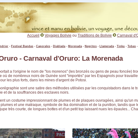
Accueil
Voyages Bolivie
ou
Traditions de Bolivie
Carnaval d'
ndrier
-
Festival Bandas
-
Caporales
-
Diablada
-
Morenada
-
Negritos
-
Llamerada
-
Tinku
-
Tobas
- Oruro - Carnaval d'Oruro: La Morenada
ortait a l'origine le nom de "los morenos" (les bronzés ou gens de peau foncée) tro
e où de nombreux noirs de Guinée sont "importés" par les Espagnols pour travailler
our les plus forts, dans les mines d'argent de Potosi.
orégraphie sont une satire des méthodes utilisées par les conquistadors dans le t
ie et de la souffrances des esclaves noirs.
nt un costume impressionnant de plumes et de plaques ouvragées, ainsi qu'un m
plumes et une matraque, symbole de lka domination et de la punition, tandis que 
jupe très courte, de longues bottes et d'un petit top laissant nues les épaules... Cha