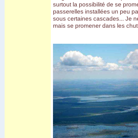
Carnaval d'Oruro
surtout la possibilité de se pro
Potosi
passerelles installées un peu part
March� de Tarabuco
Cochabamba - Sucre
sous certaines cascades... Je n
Chapare
mais se promener dans les chutes
Sivingani
Sehuencas
Vacas
Missions de Chiquitos
Pasorapa
Corani
Japo
Toro Toro
Tiwanaku
El Campo
Vila Vila II
Incachaca
Camino del Inca del Choro
Camino al Chapare
Cliza
Rurrenabaque
Isla del Sol II
Sorata
Salar d'Uyuni
Sud Lipez
Tupiza
Sucre - Potosi
3 semaines en Bolivie
Villa Tunari
Chapare