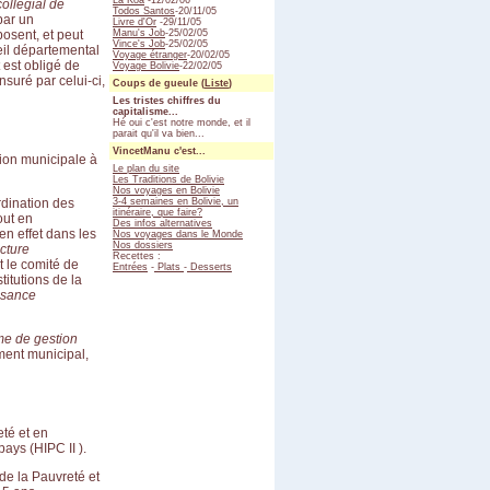
La Koa
-12/02/06
ollégial de
Todos Santos
-20/11/05
par un
Livre d'Or
-29/11/05
osent, et peut
Manu's Job
-25/02/05
Vince's Job
-25/02/05
eil départemental
Voyage étranger
-20/02/05
 est obligé de
Voyage Bolivie
-22/02/05
suré par celui-ci,
Coups de gueule (
Liste
)
Les tristes chiffres du
capitalisme...
Hé oui c'est notre monde, et il
parait qu'il va bien...
VincetManu c'est...
tion municipale à
Le plan du site
Les Traditions de Bolivie
Nos voyages en Bolivie
rdination des
3-4 semaines en Bolivie, un
itinéraire, que faire?
out en
Des infos alternatives
en effet dans les
Nos voyages dans le Monde
Nos dossiers
cture
Recettes :
t le comité de
Entrées
-
Plats
-
Desserts
titutions de la
issance
e de gestion
ment municipal,
té et en
ays (HIPC II ).
de la Pauvreté et