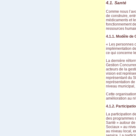
4.1. Santé
Comme nous l’avon
de construire, entr
médicaments et le
fonctionnement d
ressources humai
4.1.1. Modèle de 
« Les personnes ont
implémentation de 
ce qui concerne le
La dernière réfor
Gestion Concurrent
acteurs de la gest
vision est représe
représentant du SE
représentation de 
niveau municipal, 
Cette organisation
amélioration au ni
4.1.2. Participati
La participation d
des programmes so
Santé » autour de 
Sociaux » au nivea
au niveau local, e
service. La parti