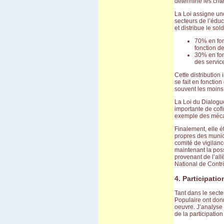
détermine les crit
Vila Vila
Carnaval de Cochabamba
La Loi assigne un
Carnaval de Santa Cruz
secteurs de l’éduc
Isla del Sol I
et distribue le so
Valle de la luna
70% en fon
fonction d
30% en fon
des servic
Cette distribution
se fait en fonctio
souvent les moins
La Loi du Dialogu
importante de cofi
exemple des mécan
Finalement, elle 
propres des munici
comité de vigila
maintenant la poss
provenant de l’al
National de Contrô
4. Participati
Tant dans le secte
Populaire ont donn
oeuvre. J’analyse 
de la participatio