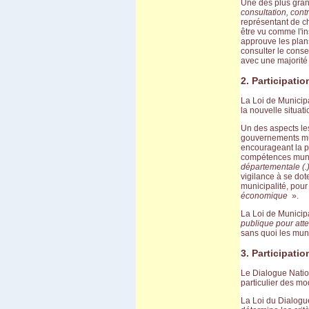
Une des plus gran
Carnaval d'Oruro
consultation, contr
Potosi
représentant de ch
March� de Tarabuco
être vu comme l'in
Cochabamba - Sucre
approuve les plans
Chapare
consulter le conse
Sivingani
avec une majorité 
Sehuencas
Vacas
2. Participati
Missions de Chiquitos
Pasorapa
La Loi de Municipa
Corani
la nouvelle situat
Japo
Un des aspects les
Toro Toro
gouvernements mun
Tiwanaku
encourageant la pa
El Campo
compétences muni
Vila Vila II
départementale (.
Incachaca
vigilance à se dot
Camino del Inca del Choro
municipalité, pou
Camino al Chapare
économique
».
Cliza
Rurrenabaque
La Loi de Municipal
Isla del Sol II
publique pour at
Sorata
sans quoi les muni
Salar d'Uyuni
3. Participati
Sud Lipez
Tupiza
Le Dialogue Natio
Sucre - Potosi
particulier des mo
3 semaines en Bolivie
Villa Tunari
La Loi du Dialogue
Chapare