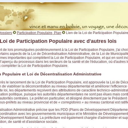
ossiers
Participation Populaire, Plan
Lien de la Loi de Participation Populaire
 Loi de Participation Populaire avec d'autres lois
t de lois promulguées postérieurement à la Loi de Participation Populaire, j'ai chois
rtains aspects de la Loi de Décentralisation Administrative, de la Loi de Municipalit
rmes importantes qui complètent la Loi de Participation Populaire, et qui en sont in
f aperçu du processus dans les secteurs de la santé et de l'éducation, où d'autres 
compléter la Loi de Participation Populaire.
on Populaire et Loi de Décentralisation Administrative
ès le lancement de la Loi de Participation Populaire, est approuvée la Loi de Déce
in de viabiliser la déconcentration au niveau départemental et améliorer l'efficience 
e loi, les départements reçoivent des attributions de caractère technico-administratif
ation politique, puisque les autorités départementales ne sont pas élues mais cont
torités centrales. Le préfet en particulier, et désigné directement par le Présiden
sous-préfets au niveau provincial et de
« corregidores »
au niveau cantonal est ratifi
alisation Administrative précise que les PDD (Plans de Développement Départeme
coordination avec les gouvernements municipaux et le Ministère de Développement
Développement National. La préfecture est également chargée d'administrer et supe
ion, de santé et d'assistance sociale.