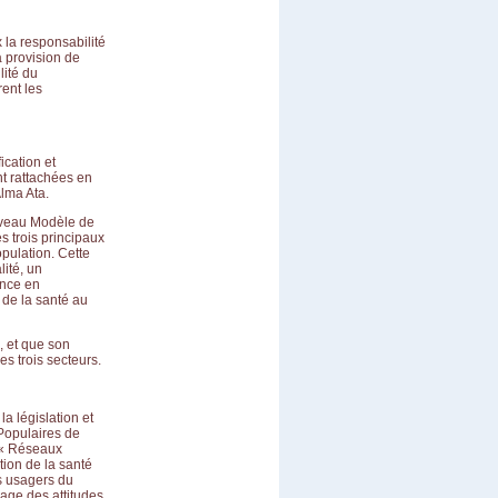
 la responsabilité
a provision de
lité du
ent les
ication et
nt rattachées en
Alma Ata.
ouveau Modèle de
s trois principaux
pulation. Cette
lité, un
ance en
 de la santé au
, et que son
s trois secteurs.
a législation et
Populaires de
s « Réseaux
tion de la santé
es usagers du
age des attitudes