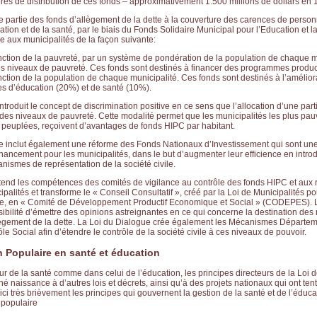
ères de distribution de ces fonds – approximativement 1.500 millions de dollars en 
e partie des fonds d’allègement de la dette à la couverture des carences de person
ation et de la santé, par le biais du Fonds Solidaire Municipal pour l’Education et l
lde aux municipalités de la façon suivante:
ction de la pauvreté, par un système de pondération de la population de chaque m
es niveaux de pauvreté. Ces fonds sont destinés à financer des programmes product
ction de la population de chaque municipalité. Ces fonds sont destinés à l’améliora
es d’éducation (20%) et de santé (10%).
 introduit le concept de discrimination positive en ce sens que l’allocation d’une par
n des niveaux de pauvreté. Cette modalité permet que les municipalités les plus pau
 peuplées, reçoivent d’avantages de fonds HIPC par habitant.
e inclut également une réforme des Fonds Nationaux d’Investissement qui sont un
nancement pour les municipalités, dans le but d’augmenter leur efficience en intro
ismes de représentation de la société civile.
étend les compétences des comités de vigilance au contrôle des fonds HIPC et aux
palités et transforme le « Conseil Consultatif », créé par la Loi de Municipalités po
nce, en « Comité de Développement Productif Economique et Social » (CODEPES)
ibilité d’émettre des opinions astreignantes en ce qui concerne la destination des
lègement de la dette. La Loi du Dialogue crée également les Mécanismes Départem
le Social afin d’étendre le contrôle de la société civile à ces niveaux de pouvoir.
on Populaire en santé et éducation
ur de la santé comme dans celui de l’éducation, les principes directeurs de la Loi d
é naissance à d’autres lois et décrets, ainsi qu’à des projets nationaux qui ont ten
ici très brièvement les principes qui gouvernent la gestion de la santé et de l’éduc
n populaire