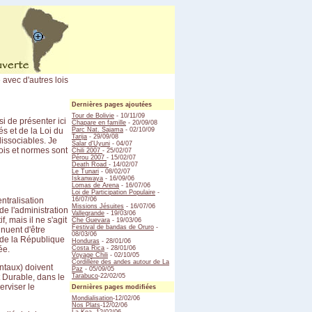
 avec d'autres lois
Dernières pages ajoutées
Tour de Bolivie
- 10/11/09
i de présenter ici
Chapare en famille
- 20/09/08
és et de la Loi du
Parc Nat. Sajama
- 02/10/09
Tarija
- 29/09/08
dissociables. Je
Salar d'Uyuni
- 04/07
lois et normes sont
Chili 2007
- 25/02/07
Pérou 2007
- 15/02/07
Death Road
- 14/02/07
Le Tunari
- 08/02/07
Iskanwaya
- 16/09/06
Lomas de Arena
- 16/07/06
Loi de Participation Populaire
-
ntralisation
16/07/06
Missions Jésuites
- 16/07/06
de l'administration
Vallegrande
- 19/03/06
, mais il ne s'agit
Che Guevara
- 19/03/06
Festival de bandas de Oruro
-
inuent d'être
08/03/06
t de la République
Honduras
- 28/01/06
ée.
Costa Rica
- 28/01/06
Voyage Chili
- 02/10/05
Cordillère des andes autour de La
ntaux) doivent
Paz
- 05/09/05
 Durable, dans le
Tarabuco
-22/02/05
rviser le
Dernières pages modifiées
Mondialisation
-12/02/06
Nos Plats
-12/02/06