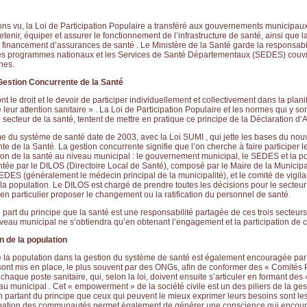
s vu, la Loi de Participation Populaire a transféré aux gouvernements municipaux
etenir, équiper et assurer le fonctionnement de l’infrastructure de santé, ainsi que l
 financement d’assurances de santé . Le Ministère de la Santé garde la responsabi
es programmes nationaux et les Services de Santé Départementaux (SEDES) couvr
nes.
Gestion Concurrente de la Santé
 le droit et le devoir de participer individuellement et collectivement dans la planif
leur attention sanitaire » . La Loi de Participation Populaire et les normes qui y so
 secteur de la santé, tentent de mettre en pratique ce principe de la Déclaration d’
me du système de santé date de 2003, avec la Loi SUMI , qui jette les bases du n
e de la Santé. La gestion concurrente signifie que l’on cherche à faire participer le
ion de la santé au niveau municipal : le gouvernement municipal, le SEDES et la po
ntée par le DILOS (Directoire Local de Santé), composé par le Maire de la Municipa
DES (généralement le médecin principal de la municipalité), et le comité de vigil
la population. Le DILOS est chargé de prendre toutes les décisions pour le secteur
en particulier proposer le changement ou la ratification du personnel de santé.
 part du principe que la santé est une responsabilité partagée de ces trois secteurs
veau municipal ne s’obtiendra qu’en obtenant l’engagement et la participation de ce
on de la population
e la population dans la gestion du système de santé est également encouragée par l
nt mis en place, le plus souvent par des ONGs, afin de conformer des « Comités 
chaque poste sanitaire, qui, selon la loi, doivent ensuite s’articuler en formant de
u municipal . Cet « empowerment » de la société civile est un des piliers de la ges
n partant du principe que ceux qui peuvent le mieux exprimer leurs besoins sont l
cipation des communautés permet également de générer une conscience qui encour