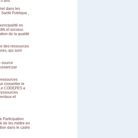
15 ans.
nel dans les
a Santé Publique ,
unicipalité en
ifs et sociaux.
tion de la qualité
tie des ressources
vres, qui sont
e source
duisant par
 ressources
ur conseiller le
. Le CODEPES a
 ressources
entaux et
e Participation
té de les mettre en
ation dans le cadre