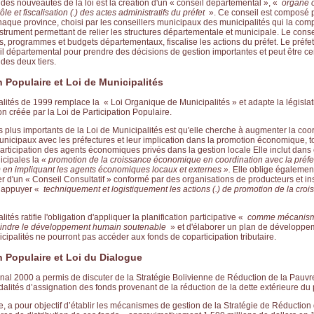
des nouveautés de la loi est la création d'un « conseil départemental », «
organe c
ôle et fiscalisation (.) des actes administratifs du préfet
». Ce conseil est composé 
aque province, choisi par les conseillers municipaux des municipalités qui la comp
strument permettant de relier les structures départementale et municipale. Le cons
, programmes et budgets départementaux, fiscalise les actions du préfet. Le préfet
il départemental pour prendre des décisions de gestion importantes et peut être cen
des deux tiers.
on Populaire et Loi de Municipalités
lités de 1999 remplace la « Loi Organique de Municipalités » et adapte la législa
ion créée par la Loi de Participation Populaire.
 plus importants de la Loi de Municipalités est qu'elle cherche à augmenter la coo
icipaux avec les préfectures et leur implication dans la promotion économique, t
rticipation des agents économiques privés dans la gestion locale Elle inclut dans 
cipales la
« promotion de la croissance économique en coordination avec la préfe
) en impliquant les agents économiques locaux et externes ».
Elle oblige égalemen
er d'un « Conseil Consultatif » conformé par des organisations de producteurs et ins
r appuyer «
techniquement et logistiquement les actions (.) de promotion de la cro
ités ratifie l'obligation d'appliquer la planification participative «
comme mécanism
teindre le développement humain soutenable
» et d'élaborer un plan de développe
cipalités ne pourront pas accéder aux fonds de coparticipation tributaire.
on Populaire et Loi du Dialogue
nal 2000 a permis de discuter de la Stratégie Bolivienne de Réduction de la Pauvre
dalités d’assignation des fonds provenant de la réduction de la dette extérieure du p
, a pour objectif d’établir les mécanismes de gestion de la Stratégie de Réduction 