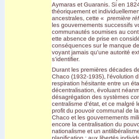
Carnaval d'Oruro
Aymaras et Guaranis. Si en 1824, 
Potosi
théoriquement et individuellemen
March� de Tarabuco
Cochabamba - Sucre
ancestrales, cette «
première ré
Chapare
les gouvernements successifs vo
Sivingani
Sehuencas
communautés soumises au contrôl
Vacas
ette absence de prise en considé
Missions de Chiquitos
Pasorapa
conséquences sur le manque de co
Corani
voyant jamais qu'une autorité ext
Japo
s'identifier.
Toro Toro
Tiwanaku
El Campo
Durant les premières décades de
Vila Vila II
Chaco (1932-1935), l'évolution 
Incachaca
Camino del Inca del Choro
respiration hésitante entre un éta
Camino al Chapare
décentralisation, évoluant néanm
Cliza
Rurrenabaque
désagrégation des systèmes comm
Isla del Sol II
centralisme d'état, et ce malgré 
Sorata
Salar d'Uyuni
profit du pouvoir communal de la
Sud Lipez
Chaco et les gouvernements milit
Tupiza
encore la centralisation du pouv
Sucre - Potosi
3 semaines en Bolivie
nationalisme et un antilibéralism
Villa Tunari
planification ; aux libertés indivi
Chapare