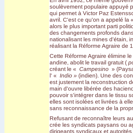
En avril 1952, ce même gouverne
soulèvement populaire appuyé p
qui permet à Victor Paz Estenss
avril. C'est ce qu'on a appelé l
alors le plus important parti pol
des changements profonds dans la
nationalisant les mines d'étain, in
réalisant la Réforme Agraire de 
Cette Réforme Agraire élimine l
andine, abolit le travail gratuit (
p
créant le «
Campesino
» (Paysa
l' «
Indio »
(indien). Une des co
est justement la reconstruction 
main d'ouvre libérée des haciend
pouvoir s'intégrer dans le tissu 
elles sont isolées et livrées à e
sans reconnaissance de la proprié
Refusant de reconnaître leurs aut
crée les syndicats paysans ou ag
dirigeants syndicaux et autorités