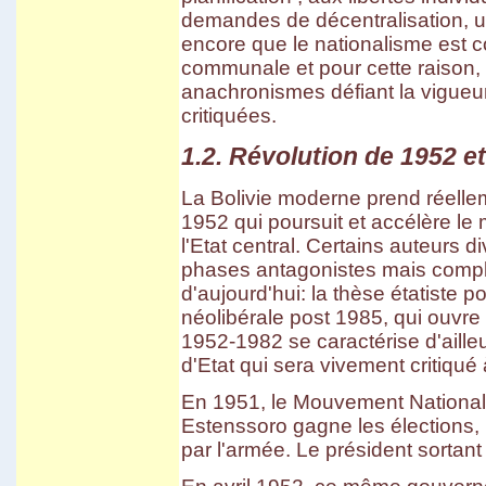
Vila Vila
demandes de décentralisation, un
Carnaval de Cochabamba
encore que le nationalisme est co
Carnaval de Santa Cruz
Isla del Sol I
communale et pour cette raison,
Valle de la luna
anachronismes défiant la vigueur 
critiquées.
1.2. Révolution de 1952 e
La Bolivie moderne prend réellem
1952 qui poursuit et accélère l
l'Etat central. Certains auteurs di
phases antagonistes mais complé
d'aujourd'hui: la thèse étatiste po
néolibérale post 1985, qui ouvre 
1952-1982 se caractérise d'aille
d'Etat qui sera vivement critiqué 
En 1951, le Mouvement Nationali
Estenssoro gagne les élections,
par l'armée. Le président sortant 