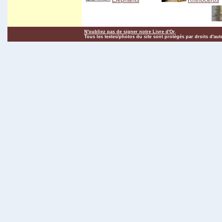
Eléphants
Rhinocéros
N'oubliez pas de signer notre Livre d'Or
.
Tous les textes/photos du site sont protégés par droits d'aut