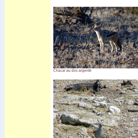
Carnaval d'Oruro
Potosi
March� de Tarabuco
Cochabamba - Sucre
Chapare
Sivingani
Sehuencas
Vacas
Missions de Chiquitos
Pasorapa
Corani
Japo
Toro Toro
Tiwanaku
El Campo
Chacal au dos argenté
Vila Vila II
Incachaca
Camino del Inca del Choro
Camino al Chapare
Cliza
Rurrenabaque
Isla del Sol II
Sorata
Salar d'Uyuni
Sud Lipez
Tupiza
Sucre - Potosi
3 semaines en Bolivie
Villa Tunari
Chapare