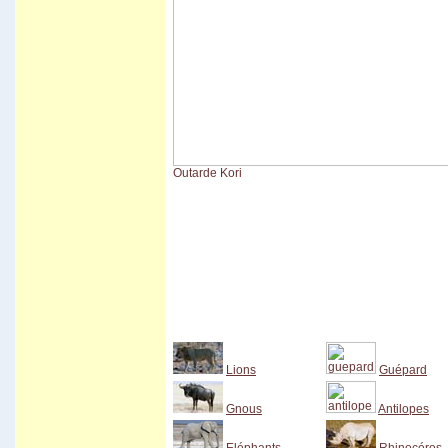
Outarde Kori
Lions
Guépard
Gnous
Antilopes