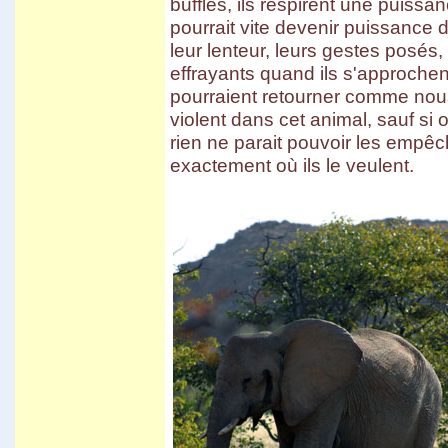
buffles, ils respirent une puissa
Carnaval d'Oruro
pourrait vite devenir puissance
Potosi
March� de Tarabuco
leur lenteur, leurs gestes posés,
Cochabamba - Sucre
effrayants quand ils s'approchent
Chapare
Sivingani
pourraient retourner comme nous
Sehuencas
Vacas
violent dans cet animal, sauf si 
Missions de Chiquitos
rien ne parait pouvoir les empêch
Pasorapa
Corani
exactement où ils le veulent.
Japo
Toro Toro
Tiwanaku
El Campo
Vila Vila II
Incachaca
Camino del Inca del Choro
Camino al Chapare
Cliza
Rurrenabaque
Isla del Sol II
Sorata
Salar d'Uyuni
Sud Lipez
Tupiza
Sucre - Potosi
3 semaines en Bolivie
Villa Tunari
Chapare